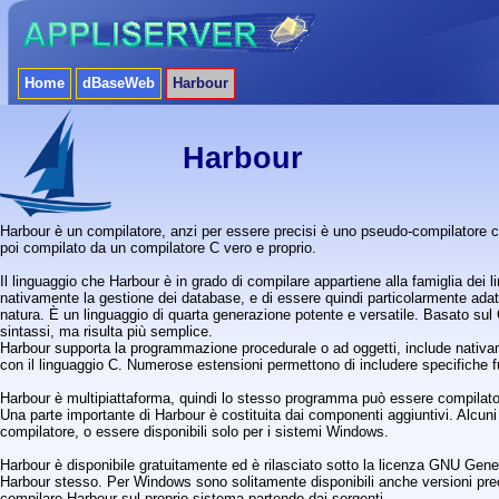
Home
dBaseWeb
Harbour
Harbour
Harbour è un compilatore, anzi per essere precisi è uno pseudo-compilatore c
poi compilato da un compilatore C vero e proprio.
Il linguaggio che Harbour è in grado di compilare appartiene alla famiglia dei l
nativamente la gestione dei database, e di essere quindi particolarmente adatt
natura. È un linguaggio di quarta generazione potente e versatile. Basato sul C
sintassi, ma risulta più semplice.
Harbour supporta la programmazione procedurale o ad oggetti, include nativam
con il linguaggio C. Numerose estensioni permettono di includere specifiche f
Harbour è multipiattaforma, quindi lo stesso programma può essere compilato 
Una parte importante di Harbour è costituita dai componenti aggiuntivi. Alcun
compilatore, o essere disponibili solo per i sistemi Windows.
Harbour è disponibile gratuitamente ed è rilasciato sotto la licenza GNU Gener
Harbour stesso. Per Windows sono solitamente disponibili anche versioni preco
compilare Harbour sul proprio sistema partendo dai sorgenti.